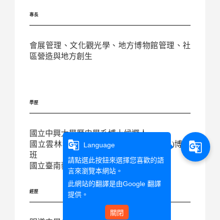
專長
會展管理、文化觀光學、地方博物館管理、社
區營造與地方創生
學歷
國立中興大學歷史學系博士候選人
g_translate
g_translate
國立雲林科技大學企業管理學系(行銷組)博士
Language
班
請點選此按鈕來選擇您喜歡的語
國立臺南藝術學院博物館學研究所碩士
言來瀏覽本網站。
此網站的翻譯是由
Google 翻譯
經歷
提供。
關閉