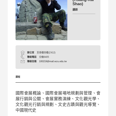
Shao)
講師
辦公室
至善樓四樓(Z412)
聯絡電話
分機6405
聯絡信箱
100219@mail.wzu.edu.tw
課程
國際會展概論、國際會展場地規劃與管理、會
展行銷與公關、會展實務演練、文化觀光學、
文化觀光行銷與規劃、文史古蹟與觀光導覽、
中國現代史