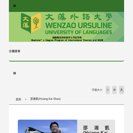
跳
到
主
要
內
容
區
塊
分類清單
大
字級大小
小
中
邵湘凱(Hsiang-Kai Shao)
首頁
邵湘凱
(Hsiang-Kai