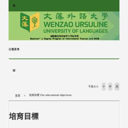
跳
到
主
要
內
容
區
塊
分類清單
大
字級大小
小
中
培育目標 Our educational objectives
首頁
培育目標