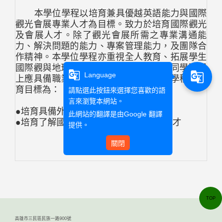
本學位學程以培育兼具優越英語能力與國際
觀光會展專業人才為目標。致力於培育國際觀光
及會展人才。除了觀光會展所需之專業溝通能
力、解決問題的能力、專案管理能力，及團隊合
作精神。本學位學程亦重視全人教育、拓展學生
國際觀與地球無國界之理念，並且要求同學職場
g_translate
g_translate
Language
上應具備職業倫理及道德觀念。本學位學程之教
育目標為：
請點選此按鈕來選擇您喜歡的語
言來瀏覽本網站。
●培育具備外語能力的專業人才
此網站的翻譯是由
Google 翻譯
●培育了解國際觀光與會展產業之專業人才
提供。
關閉
TOP
高雄市三民區民族一路900號