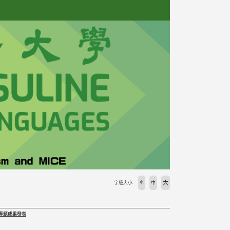
大
字級大小
小
中
究專題成果發表