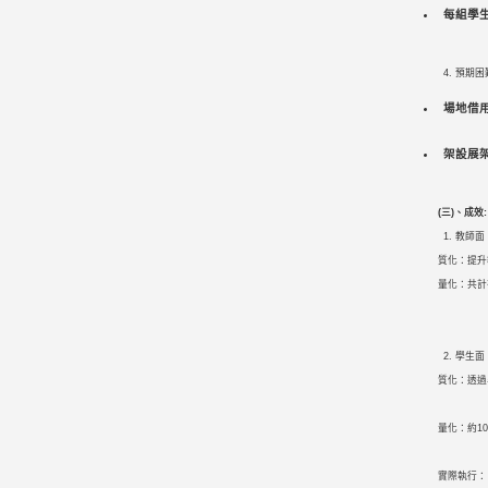
每組學
預期困
場地借用
架設展
(三
)
、成效
:
教師面
質化：提升
量化：共計
學生面
質化：透過
量化：約1
實際執行：