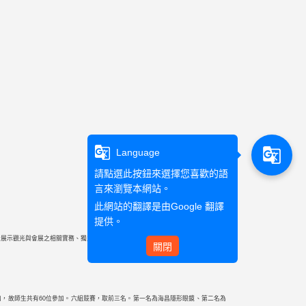
g_translate
g_translate
Language
請點選此按鈕來選擇您喜歡的語
言來瀏覽本網站。
此網站的翻譯是由
Google 翻譯
提供。
合展示觀光與會展之相關實務、獨立工作和團隊合作之精神。
關閉
生參加，故師生共有60位參加。六組競賽，取前三名。第一名為海昌隱形眼鏡、第二名為