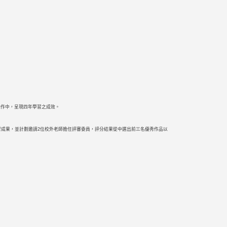
操作中，呈現四年學習之成效。
成果，並計劃邀請2位校外老師擔任評審委員，評分結果從中選出前三名優秀作品以