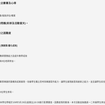
生企劃書及心得
難/風險評估/備案
問題(彩排及活動當天)。
架之困難度
 [
預期質
/
量化成效
]
教師實務能力及提升教學成效
有6位老師參加。
畢業專題的籌備與成果展現，培養學生獨立思考與專題寫作能力、讓學生展現創意與創新之能力，並且讓學生綜
00位學生參與。
本學位學程於109年5月29日(星期五)19:30進行競賽審查。因應疫情的關係，本次活動並無邀請一二年級學