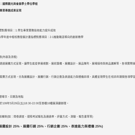
：國際觀光與會展學士學位學程
畢業專題成果呈現
標對應項目：1.學生專業實務技術能力提升成效
-111學年度中程校務發展計畫指標對應項目：2-1推動職涯導向的創新教學
劃(內容及流程)
透過展攤方式呈現。讓學生能從參展規劃、展前籌備、展攤設計、展品陳列、展場接待與商品講解等，各項實際
競賽方式呈現，分為展攤設計、展攤行銷、行銷企劃及表達能力與禮儀四項，具體呈現學生在校四年期間各項學習
理場次、日期及地點
109年5月29日(五)18:30-22:00至善樓16樓展演廳辦理。
核機制(如：問卷調查、證照考試報名及通過率、評量方式、測驗、報告書等等)
展攤設計 25%、展攤行銷 25%、行銷企劃 25%、表達能力與禮儀 25%)