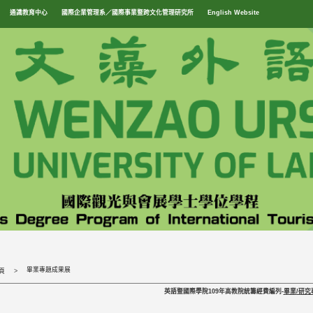
通識教育中心
國際企業管理系／國際事業暨跨文化管理研究所
English Website
畢業專題成果展
頁
英語暨國際學院109
年高教院統籌經費編列
-
畢業
/研