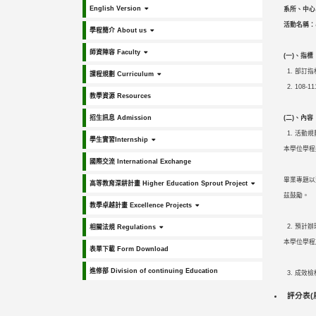
English Version
系所、中心
活動名稱：
學程簡介 About us
師資陣容 Faculty
(一
)、指標
部訂指
課程規劃 Curriculum
108
教學資源 Resources
招生訊息 Admission
(二
)
、內容
活動規
學生實習Internship
本學位學程
國際交流 International Exchange
畢業專題以
高等教育深耕計畫 Higher Education Sprout Project
茲鼓勵。
教學卓越計畫 Excellence Projects
預計辦
相關法規 Regulations
本學位學程於
表單下載 Form Download
進修部 Division of continuing Education
成效檢
評分表(