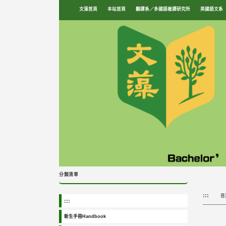
跳
文藻首頁
本站首頁
翻譯系／多國語複譯研究所
英國語文系
到
主
要
內
容
區
塊
分類清單
:::
首
:::
新生手冊Handbook