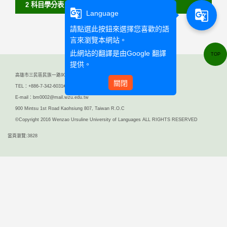
2 科目學分表 Curriculums
g_translate
g_translate
Language
請點選此按鈕來選擇您喜歡的語
言來瀏覽本網站。
此網站的翻譯是由
Google 翻譯
TOP
提供。
高雄市三民區民族一路900號
關閉
TEL：+886-7-342-6031#6403 FAX：+886-7-342-7942
E-mail：bm0002@mail.wzu.edu.tw
900 Mintsu 1st Road Kaohsiung 807, Taiwan R.O.C
©Copyright 2016 Wenzao Ursuline University of Languages ALL RIGHTS RESERVED
當頁瀏覽:3828