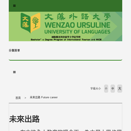
跳
到
主
要
內
容
區
塊
分類清單
大
字級大小
小
中
未來出路 Future career
首頁
未來出路