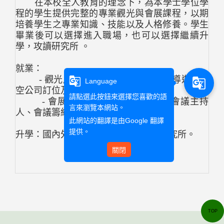
在本校全人教育的理念下，為本學士學位學
程的學生提供完整的專業觀光與會展課程，以期
培養學生之專業知識、技能以及人格修養。學生
畢業後可以選擇進入職場，也可以選擇繼續升
學，攻讀研究所 。
就業：
- 觀光產業：導覽解說員、領隊、導遊、航
g_translate
g_translate
Language
空公司訂位及票務人員等。
請點選此按鈕來選擇您喜歡的語
- 會展產業：公關、專案經理、會議主持
言來瀏覽本網站。
人、會議籌組人、活動規劃經理人等。
此網站的翻譯是由
Google 翻譯
提供。
升學：國內外觀光休閒、會展等相關研究所。
關閉
TOP