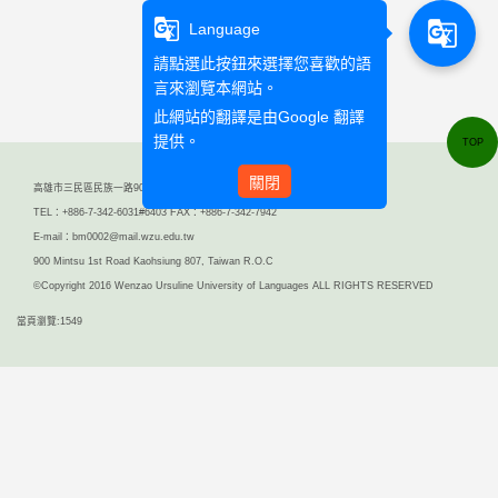
1
g_translate
g_translate
Language
請點選此按鈕來選擇您喜歡的語
言來瀏覽本網站。
此網站的翻譯是由
Google 翻譯
提供。
TOP
關閉
高雄市三民區民族一路900號
TEL：+886-7-342-6031#6403 FAX：+886-7-342-7942
E-mail：bm0002@mail.wzu.edu.tw
900 Mintsu 1st Road Kaohsiung 807, Taiwan R.O.C
©Copyright 2016 Wenzao Ursuline University of Languages ALL RIGHTS RESERVED
當頁瀏覽:1549