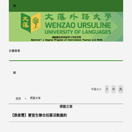
跳
到
主
要
內
容
區
塊
分類清單
大
字級大小
小
中
標籤文章
首頁
標籤文章
【鼎泰豐】實習生聯合招募活動邀約