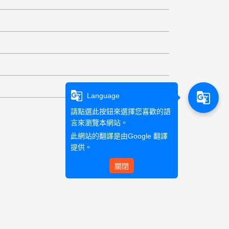
g_translate
g_translate
Language
請點選此按鈕來選擇您喜歡的語
言來瀏覽本網站。
此網站的翻譯是由
Google 翻譯
提供。
關閉