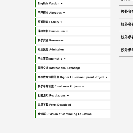
English Version
校外參
學程簡介 About us
師資陣容 Faculty
校外參
課程規劃 Curriculum
校外參
教學資源 Resources
招生訊息 Admission
校外參
學生實習Internship
國際交流 International Exchange
高等教育深耕計畫 Higher Education Sprout Project
教學卓越計畫 Excellence Projects
相關法規 Regulations
表單下載 Form Download
進修部 Division of continuing Education