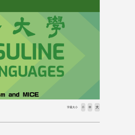
大
字級大小
小
中