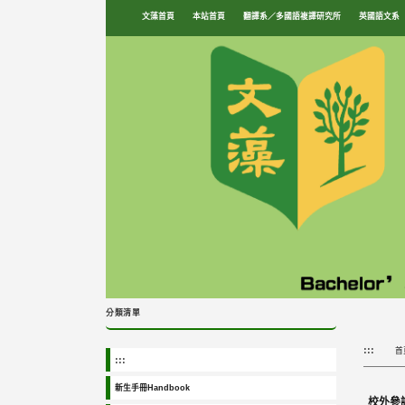
跳
文藻首頁
本站首頁
翻譯系／多國語複譯研究所
英國語文系
到
主
要
內
容
區
塊
分類清單
:::
首
:::
新生手冊Handbook
校外參