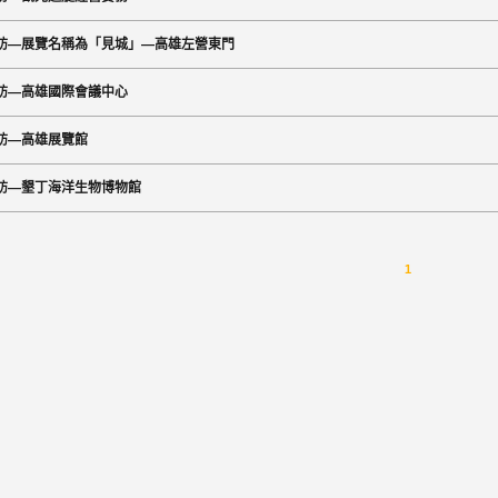
訪—展覽名稱為「見城」—高雄左營東門
訪—高雄國際會議中心
訪—高雄展覽館
訪—墾丁海洋生物博物館
1