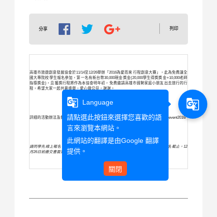
列印
分享
高雄市旅遊創意發展協會於1
1/14至12/26舉辦「2016為愛而來 行程創意大賽」，此為免費讓全
國大專院校學生報名參加，第一名有
新台幣30,000現金獎金(20,000學生得獎獎金+10,
000老師
指導獎金)，且獲獎行程將作為本協會明年初，
免費邀請高雄市弱勢家庭小朋友出去旅行的行
程，
希望大家一起共襄盛舉，愛心做公益，謝謝。
g_translate
g_translate
Language
請點選此按鈕來選擇您喜歡的語
詳細的活動辦法及報名方式可以掃附件的QRcode或登入官網
h
ttp://www.ux.com.tw/event2016/
言來瀏覽本網站。
此網站的翻譯是由
Google 翻譯
請同學先線上報名，報完名後再慢慢認真準備書面資料，
2016
年
12
月
16
日線上報名截止，
12
提供。
月
26
日前繳交書面資料到本協會
完成參賽手續，謝謝。
關閉