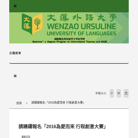
跳
到
主
要
內
容
區
塊
分類清單
大
字級大小
小
中
請踴躍報名「2016為愛而來 行程創意大賽」
首頁
請踴躍報名「2016為愛而來 行程創意大賽」
最新公告